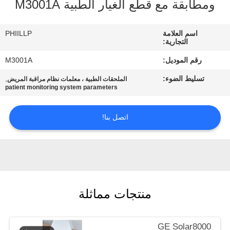
ومطابقة مع قطع الغيار الطبية M3001A
مراقبة
اسم العلامة
PHIILLP
الجودة
التجارية:
رقم الموديل:
M3001A
اتصل
تسليط الضوء:
,
الملحقات الطبية ، معلمات نظام مراقبة المريض
بنا
patient monitoring system parameters
اتصل بنا!
اطلب
اقتباس
NEWS
منتجات مماثلة
SITEMAP
GE Solar8000