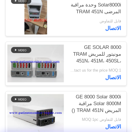
PRIVACY
Solar8000i وحدة مراقبة
المرضى TRAM 451N
POLICY
وحدة Tram-Rac وحدة
قابل للتفاوض
4A مع إصدار OxySmart
الاتصال
GE SOLAR 8000
مونيتور للمريض TRAM
451N، 451M، 450SL،
Module
Contact us for the price MOQ:1
الاتصال
GE 8000 Solar 8000i
Solar 8000M مراقبة
المريض TRAM 451N ()
وحدة المعامل
قابل للتفاوض MOQ:1pc
الاتصال