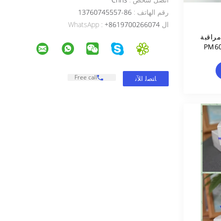
رقم الهاتف :
86-13760745557
ال WhatsApp :
+8619700266074
PN وحدة مراقبة
ة المعامل PM6000
Free call