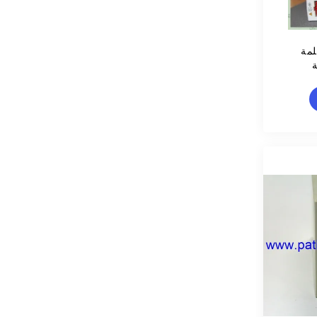
لمة
ة