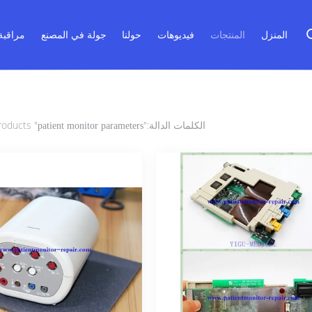
المنزل
المنتجات
فيديوهات
حولنا
جولة في المصنع
مراقبة
الكلمات الدالة:"
" match 150 products
patient monitor parameters