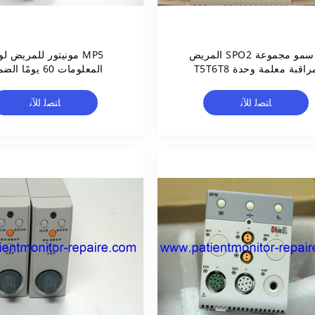
ماسمو مجموعة SPO2 المريض
MP5 مونيتور للمريض ل
مراقبة معلمة وحدة T5T6T8
المعلومات 60 يومًا الضمان
Q801-6800-00071-00
ﺎﺘﺼﻟ ﺍﻶﻧ
ﺎﺘﺼﻟ ﺍﻶﻧ