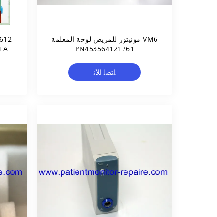
VM6 مونيتور للمريض لوحة المعلمة
PN453564121761
ﺎﺘﺼﻟ ﺍﻶﻧ