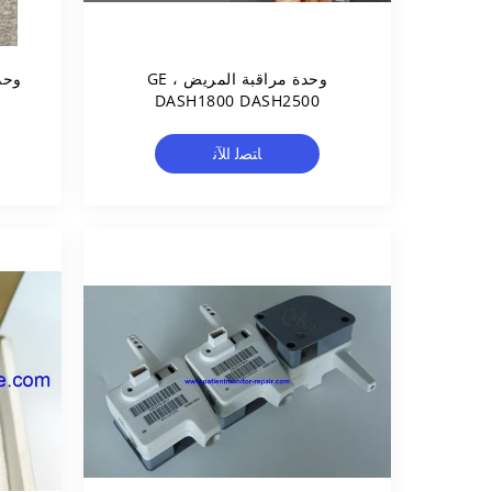
وحدة مراقبة المريض GE ،
DASH1800 DASH2500
المريض 
ﺎﺘﺼﻟ ﺍﻶﻧ