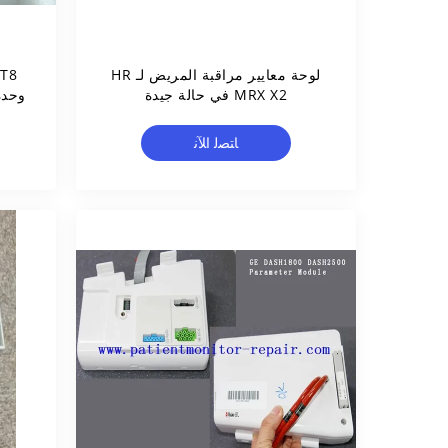
لوحة معايير مراقبة المريض لـ HR
6T8
MRX X2 في حالة جيدة
وحدة 
ﺎﺘﺼﻟ ﺍﻶﻧ