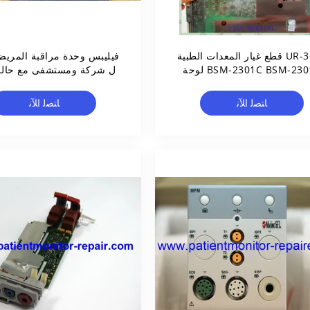
UR-3612 قطع غيار المعدات الطبية
فيليبس وحدة مراقبة المري
BSM-2301C BSM-2301A لوحة
ل شركة ومستشفى مع حالة
مراقبة المريض
ﺎﺘﺼﻟ ﺍﻶﻧ
ﺎﺘﺼﻟ ﺍﻶﻧ