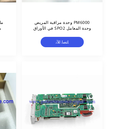
PM6000 وحدة مراقبة المريض
وحدة المعامل SPO2 في الأوراق
المالية
ﺎﺘﺼﻟ ﺍﻶﻧ