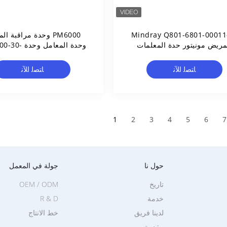
Mindray Q801-6801-00011
PM6000 وحدة مراقبة ا
مريض مونيتور حدة المعلمات
وحدة المعامل وح
6-30-50500
09700 مع الجرد
ﺎﺘﺼﻟ ﺍﻶﻧ
ﺎﺘﺼﻟ ﺍﻶﻧ
1
2
3
4
5
6
7
حول نا
جولة في المعمل
تاريخ
OEM / ODM
خدمة
R & D
لدينا فريق
خط الانتاج
مقدمة