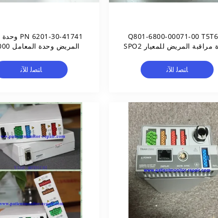
Q801-6800-00071-00 T5T
 6201-30-41741
مراقبة المريض للمعيار SPO2
المريض وحد
Mindray تعمل الوحدة النمطية
ﺎﺘﺼﻟ ﺍﻶﻧ
ﺎﺘﺼﻟ ﺍﻶﻧ