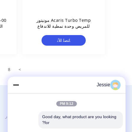
Acaris Turbo Temp مونيتور
-00
للمريض وحدة نمطية للاندفاع
ال
2500dash 1800
وحدة CO2 وحدة 800
ﺎﺘﺼﻟ ﺍﻶﻧ
8
>
Jessie
الاقسام
9:12 PM
إصلاح وحدة MMS
شركة (غوانغتشو ييغو) لخدمة
المريض اصلاح قطع غيار
Good day, what product are you looking 
المعدات الطبية ---
for?
وحدة مراقبة المريض
المهندسين لديهم 12 سنة من خبرة