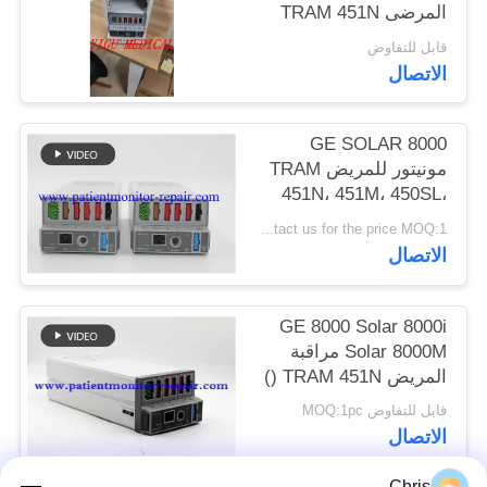
المرضى TRAM 451N
وحدة Tram-Rac وحدة
PRIVACY
قابل للتفاوض
4A مع إصدار OxySmart
الاتصال
POLICY
GE SOLAR 8000
مونيتور للمريض TRAM
451N، 451M، 450SL،
Module
Contact us for the price MOQ:1
الاتصال
GE 8000 Solar 8000i
Solar 8000M مراقبة
المريض TRAM 451N ()
وحدة المعامل
قابل للتفاوض MOQ:1pc
الاتصال
Chris