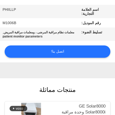
اسم العلامة
PHIILLP
مراقبة
التجارية:
الجودة
رقم الموديل:
M1006B
تسليط الضوء:
,
معلمات نظام مراقبة المرضى ، ومعلمات مراقبة المريض
اتصل
patient monitor parameters
بنا
اتصل بنا!
اطلب
اقتباس
NEWS
منتجات مماثلة
خريطة
GE Solar8000
الموقع
Solar8000i وحدة مراقبة