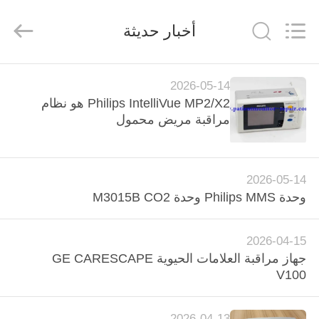
YIGU
Medical
Equipment
أخبار حديثة
Service
Co.,Ltd.
All
Rights
Reserved.
المنزل
2026-05-14
Philips IntelliVue MP2/X2 هو نظام
المنتجات
مراقبة مريض محمول
فيديوهات
2026-05-14
وحدة Philips MMS وحدة M3015B CO2
حولنا
2026-04-15
جولة
جهاز مراقبة العلامات الحيوية GE CARESCAPE
V100
في
المصنع
2026-04-13