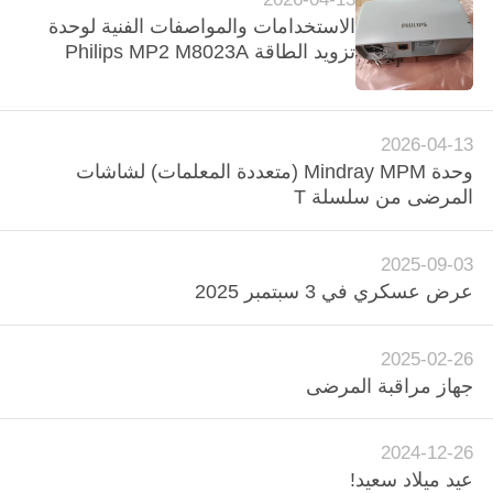
الاستخدامات والمواصفات الفنية لوحدة
مراقبة
تزويد الطاقة Philips MP2 M8023A
الجودة
2026-04-13
اتصل
وحدة Mindray MPM (متعددة المعلمات) لشاشات
بنا
المرضى من سلسلة T
اطلب
2025-09-03
عرض عسكري في 3 سبتمبر 2025
اقتباس
2025-02-26
NEWS
جهاز مراقبة المرضى
خريطة
2024-12-26
الموقع
عيد ميلاد سعيد!