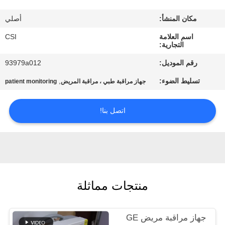
مكان المنشأ:
أصلي
مراقبة
الجودة
اسم العلامة
CSI
التجارية:
رقم الموديل:
93979a012
اتصل
تسليط الضوء:
,
جهاز مراقبة طبي ، مراقبة المريض
patient monitoring
بنا
اتصل بنا!
اطلب
اقتباس
NEWS
منتجات مماثلة
خريطة
الموقع
جهاز مراقبة مريض GE