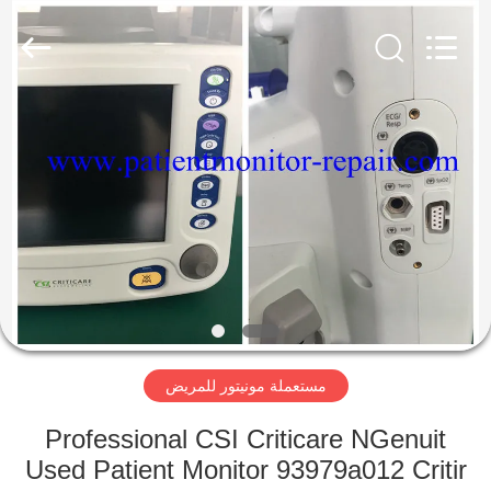
YIGU
Medical
Equipment
Service
Co.,Ltd.
All
Rights
Reserved.
المنزل
المنتجات
فيديوهات
حولنا
مستعملة مونيتور للمريض
جولة
في
Professional CSI Criticare NGenuit
المصنع
Used Patient Monitor 93979a012 Critir