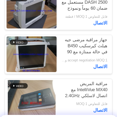
DASH 2500 مستعمل مع
ضمان 60 يوماً ونموذج
PRIVACY
DASH 2500 للمراقبة
قابل للتفاوض MOQ:1 / قطعة
POLICY
الطبية
الاتصال
جهاز مراقبة مرضى جيه
هيلث كيرسكيب B450
في حالة ممتازة مع 90
يوما من الضمان وتم
accept negotiation MOQ:1 وحدة
تجديده بالكامل
الاتصال
مراقبة المريض
IntelliVue MX40 مع
اتصال لاسلكي 2.4GHz
لمراقبة SPO2 و ECG
قابل للتفاوض MOQ:1
الاتصال