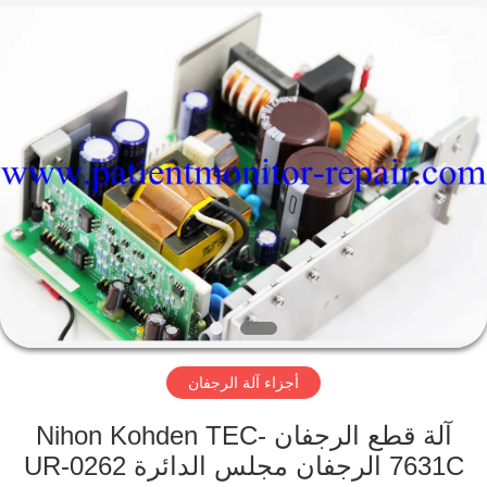
YIGU
Medical
Equipment
Service
Co.,Ltd.
All
Rights
Reserved.
المنزل
المنتجات
فيديوهات
حولنا
أجزاء آلة الرجفان
جولة
في
آلة قطع الرجفان Nihon Kohden TEC-
المصنع
7631C الرجفان مجلس الدائرة UR-0262