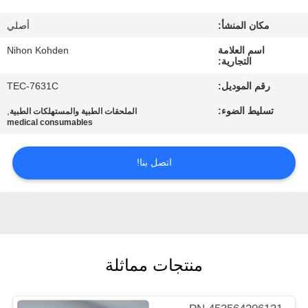
مكان المنشأ:
أصلي
مراقبة
الجودة
اسم العلامة
Nihon Kohden
التجارية:
رقم الموديل:
TEC-7631C
اتصل
تسليط الضوء:
,
الملحقات الطبية والمستهلكات الطبية
بنا
medical consumables
اطلب
اتصل بنا!
اقتباس
NEWS
منتجات مماثلة
خريطة
الموقع