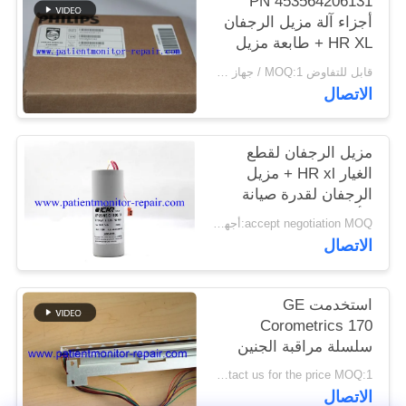
PN 453564206131
أجزاء آلة مزيل الرجفان
PRIVACY
HR XL + طابعة مزيل
الرجفان
POLICY
قابل للتفاوض MOQ:1 / جهاز كمبيوتر شخصى
الاتصال
مزيل الرجفان لقطع
الغيار HR xl + مزيل
الرجفان لقدرة صيانة
الأجهزة الطبية
accept negotiation MOQ:أجهزة الكمبيوتر 1
الاتصال
استخدمت GE
Corometrics 170
سلسلة مراقبة الجنين
رئيس الطابعة PN
Contact us for the price MOQ:1
2021051 مع 90 يوما من
الاتصال