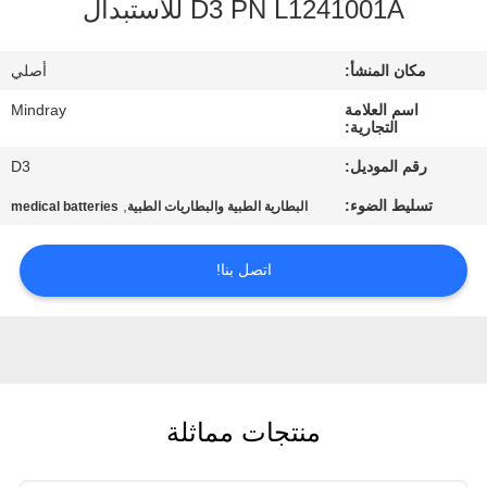
D3 PN L1241001A للاستبدال
مراقبة
مكان المنشأ:
أصلي
الجودة
اسم العلامة
Mindray
التجارية:
اتصل
رقم الموديل:
D3
بنا
تسليط الضوء:
,
البطارية الطبية والبطاريات الطبية
medical batteries
اطلب
اتصل بنا!
اقتباس
NEWS
منتجات مماثلة
خريطة
الموقع