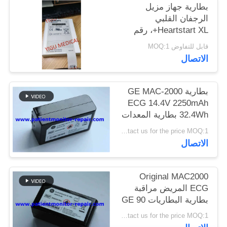
بطارية جهاز مزيل
الرجفان القلبي
PRIVACY
Heartstart XL+، رقم
POLICY
القطعة 989803167281،
قابل للتفاوض MOQ:1
جديدة وأصلية
الاتصال
بطارية GE MAC-2000
ECG 14.4V 2250mAh
32.4Wh بطارية المعدات
الطبية لمراقبة المرضى
Contact us for the price MOQ:1
الاتصال
Original MAC2000
ECG المريض مراقبة
بطارية البطاريات GE 90
يوما الضمان
Contact us for the price MOQ:1