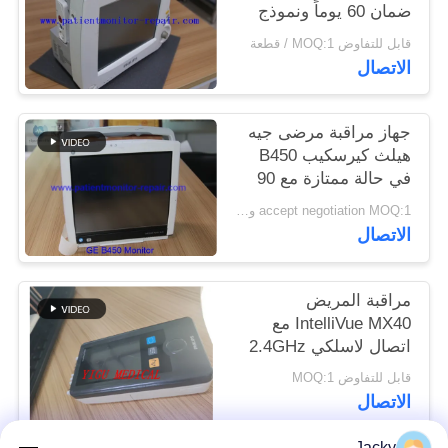
ضمان 60 يوماً ونموذج
DASH 2500 للمراقبة
PRIVACY
قابل للتفاوض MOQ:1 / قطعة
الطبية
الاتصال
POLICY
جهاز مراقبة مرضى جيه
هيلث كيرسكيب B450
في حالة ممتازة مع 90
يوما من الضمان وتم
accept negotiation MOQ:1 وحدة
تجديده بالكامل
الاتصال
مراقبة المريض
IntelliVue MX40 مع
اتصال لاسلكي 2.4GHz
لمراقبة SPO2 و ECG
قابل للتفاوض MOQ:1
الاتصال
Jacky