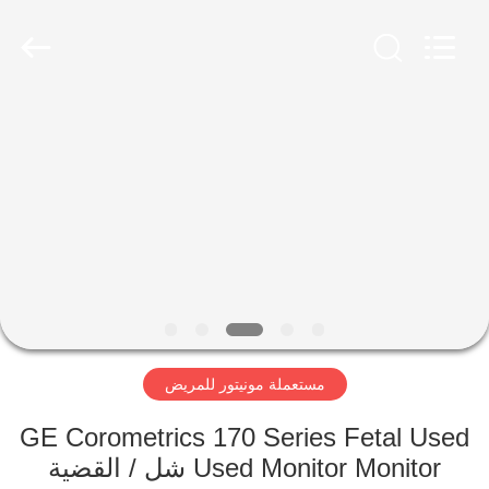
YIGU
Medical
Equipment
Service
Co.,Ltd.
All
Rights
Reserved.
المنزل
المنتجات
فيديوهات
حولنا
مستعملة مونيتور للمريض
جولة
في
GE Corometrics 170 Series Fetal Used
المصنع
Used Monitor Monitor شل / القضية