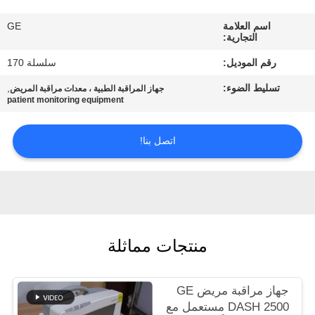
اسم العلامة
GE
مراقبة
التجارية:
الجودة
رقم الموديل:
سلسلة 170
تسليط الضوء:
,
جهاز المراقبة الطبية ، معدات مراقبة المريض
اتصل
patient monitoring equipment
بنا
اتصل بنا!
اطلب
اقتباس
NEWS
منتجات مماثلة
خريطة
جهاز مراقبة مريض GE
الموقع
DASH 2500 مستعمل مع