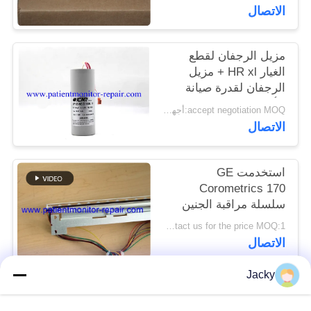
الاتصال
PRIVACY
POLICY
مزيل الرجفان لقطع
الغيار HR xl + مزيل
الرجفان لقدرة صيانة
الأجهزة الطبية
accept negotiation MOQ:أجهزة الكمبيوتر 1
الاتصال
استخدمت GE
Corometrics 170
سلسلة مراقبة الجنين
رئيس الطابعة PN
Contact us for the price MOQ:1
2021051 مع 90 يوما من
الاتصال
الضمان
Jacky
فئات شعبية
جميع