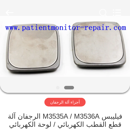
YIGU
Medical
Equipment
Service
Co.,Ltd.
All
Rights
Reserved.
المنزل
المنتجات
فيديوهات
حولنا
أجزاء آلة الرجفان
جولة
في
فيليبس M3535A / M3536A الرجفان آلة
المصنع
قطع القطب الكهربائي / لوحة الكهربائي