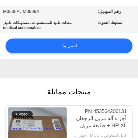
رقم الموديل:
M3535A / M3536A
مراقبة
الجودة
تسليط الضوء:
,
معدات طبية للمستشفيات ، مستهلكات طبية
medical consumables
اتصل
اتصل بنا!
بنا
اطلب
اقتباس
منتجات مماثلة
NEWS
PN 453564206131
أجزاء آلة مزيل الرجفان
خريطة
HR XL + طابعة مزيل
الموقع
الرجفان
قابل للتفاوض MOQ:1 / جهاز كمبيوتر شخصى