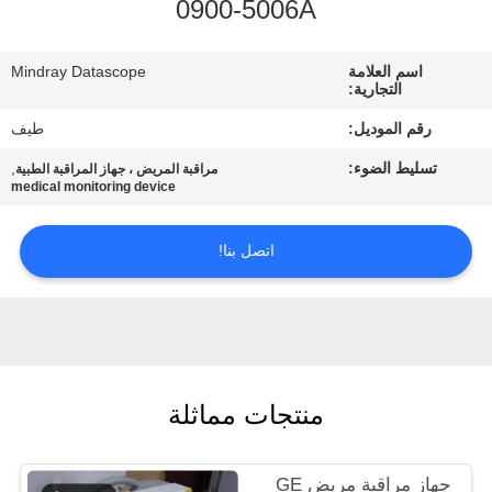
0900-5006A
مراقبة
اسم العلامة
Mindray Datascope
الجودة
التجارية:
رقم الموديل:
طيف
اتصل
تسليط الضوء:
,
مراقبة المريض ، جهاز المراقبة الطبية
بنا
medical monitoring device
اتصل بنا!
اطلب
اقتباس
NEWS
منتجات مماثلة
خريطة
الموقع
جهاز مراقبة مريض GE