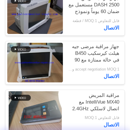
DASH 2500 مستعمل مع
ضمان 60 يوماً ونموذج
PRIVACY
DASH 2500 للمراقبة
قابل للتفاوض MOQ:1 / قطعة
POLICY
الطبية
الاتصال
جهاز مراقبة مرضى جيه
هيلث كيرسكيب B450
في حالة ممتازة مع 90
يوما من الضمان وتم
accept negotiation MOQ:1 وحدة
تجديده بالكامل
الاتصال
مراقبة المريض
IntelliVue MX40 مع
اتصال لاسلكي 2.4GHz
لمراقبة SPO2 و ECG
قابل للتفاوض MOQ:1
الاتصال