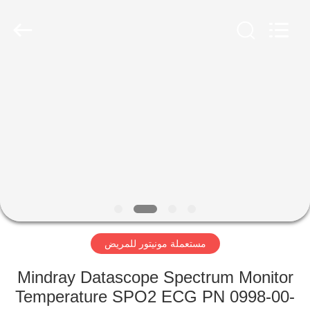
YIGU
Medical
Equipment
Service
Co.,Ltd.
All
Rights
Reserved.
المنزل
المنتجات
فيديوهات
حولنا
مستعملة مونيتور للمريض
جولة
في
Mindray Datascope Spectrum Monitor
المصنع
Temperature SPO2 ECG PN 0998-00-