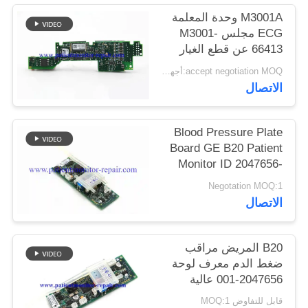
M3001A وحدة المعلمة
PRIVACY
ECG مجلس M3001-
66413 عن قطع الغيار
POLICY
accept negotiation MOQ:أجهزة الكمبيوتر 1
الاتصال
Blood Pressure Plate
Board GE B20 Patient
Monitor ID 2047656-
001 A2
Negotation MOQ:1
الاتصال
B20 المريض مراقب
ضغط الدم معرف لوحة
2047656-001 عالية
Duablity
قابل للتفاوض MOQ:1