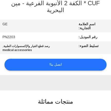
CUF * الكفة 2 الأنبوبة الفرعية - مين
البحرية
مراقبة
الجودة
اسم العلامة
GE
التجارية:
اتصل
رقم الموديل:
PN2203
بنا
تسليط الضوء:
,
رصد قطع الغيار والإكسسوارات الطبية
medical accessories
اطلب
اتصل بنا!
اقتباس
NEWS
خريطة
منتجات مماثلة
الموقع