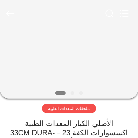
YIGU
Medical
Equipment
Service
Co.,Ltd.
All
Rights
Reserved.
المنزل
المنتجات
فيديوهات
حولنا
ملحقات المعدات الطبية
جولة
في
الأصلي الكبار المعدات الطبية
المصنع
اكسسوارات الكفة 23－33CM DURA-