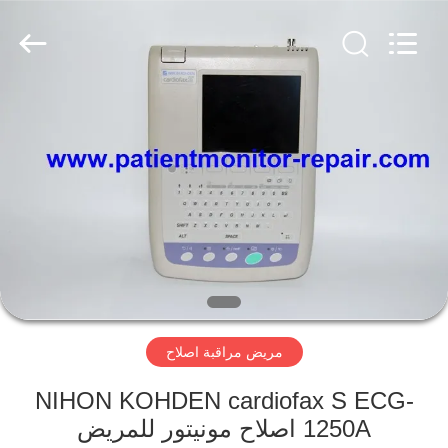
YIGU
Medical
Equipment
Service
Co.,Ltd.
All
Rights
Reserved.
المنزل
المنتجات
فيديوهات
حولنا
مريض مراقبة اصلاح
جولة
في
NIHON KOHDEN cardiofax S ECG-
المصنع
1250A اصلاح مونيتور للمريض