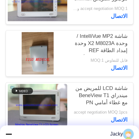
Spo2
accept negotiation MOQ:1 وحدة
PRIVACY
الاتصال
POLICY
شاشة IntelliVue MP2 /
وحدة X2 M8023A وحدة
إمداد الطاقة REF
865122 للجديدة والأصلية
قابل للتفاوض MOQ:1
الاتصال
شاشة LCD للمريض من
ميندراي BeneView T1
مع غطاء أمامي PN
TDA-
accept negotiation MOQ:1pcs
WQVGA0500B60022-
الاتصال
V2
Jacky