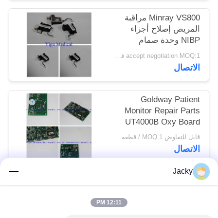
Minray VS800 مراقبة
PRIVACY
المريض إصلاح أجزاء
POLICY
NIBP وحدة صمام
مغناطيسي PN 630D-
accept negotiation MOQ:1 قطع
30-09115
الاتصال
Goldway Patient
Monitor Repair Parts
UT4000B Oxy Board
قابل للتفاوض MOQ:1 / قطعة
الاتصال
Jacky
فئات شعبية
جميع
12:11 PM