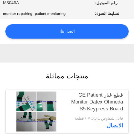
رقم الموديل:
M3046A
مراقبة
تسليط الضوء:
,
monitor repairing
patient monitoring
الجودة
اتصل بنا!
اتصل
بنا
اطلب
منتجات مماثلة
اقتباس
قطع غيار GE Patient
NEWS
Monitor Datex Ohmeda
S5 Keypress Board
خريطة
قابل للتفاوض MOQ:1 / قطعة
الاتصال
الموقع