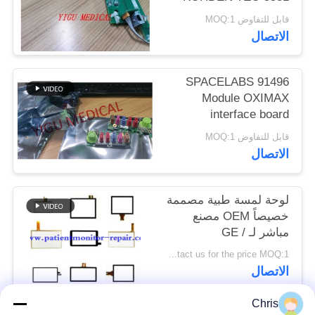
UR-0316 لوحة مفاتيح
قابل للتفاوض MOQ:1
جهاز مزيل الرجفان مع
PRIVACY
الاتصال
ضمان 3 أشهر
POLICY
SPACELABS 91496
Module OXIMAX
interface board
PN:670-1345-00 MMS
قابل للتفاوض MOQ:1
Module keyboard
الاتصال
لوحة لمسة طبية مصممة
خصيصاً OEM مصنع
مباشر لـ GE /
Spacelabs / Nihon
Contact us for the price MOQ:1
Kohden
الاتصال
Chris