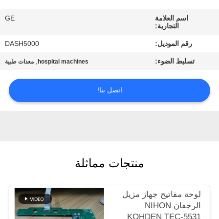
اسم العلامة
GE
مراقبة
التجارية:
الجودة
رقم الموديل:
DASH5000
تسليط الضوء:
,
hospital machines
معدات طبية
اتصل
بنا
اتصل بنا!
اطلب
اقتباس
منتجات مماثلة
NEWS
خريطة
لوحة مفاتيح جهاز مزيل
الرجفان NIHON
الموقع
KOHDEN TEC-5531