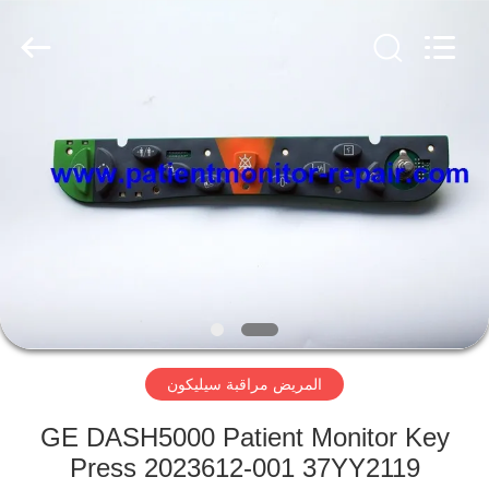
YIGU
Medical
Equipment
Service
Co.,Ltd.
All
Rights
Reserved.
المنزل
المنتجات
فيديوهات
حولنا
المريض مراقبة سيليكون
جولة
في
GE DASH5000 Patient Monitor Key
المصنع
Press 2023612-001 37YY2119