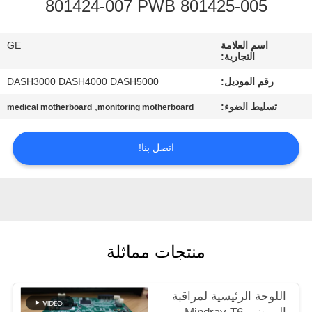
801424-007 PWB 801425-005
مراقبة
اسم العلامة
GE
الجودة
التجارية:
رقم الموديل:
DASH3000 DASH4000 DASH5000
اتصل
تسليط الضوء:
,
medical motherboard
monitoring motherboard
بنا
اتصل بنا!
اطلب
اقتباس
NEWS
منتجات مماثلة
خريطة
اللوحة الرئيسية لمراقبة
الموقع