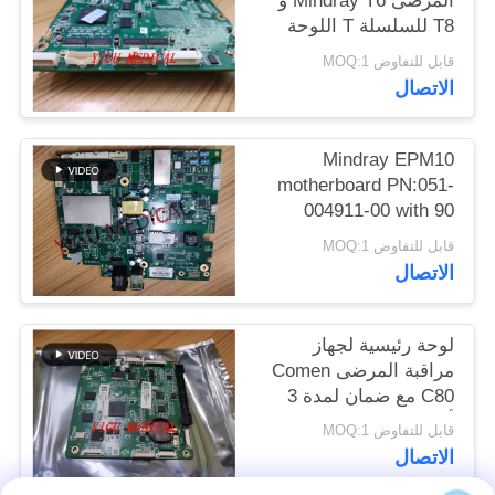
المرضى Mindray T6 و
T8 للسلسلة T اللوحة
PRIVACY
الرئيسية PN 6800-20-
قابل للتفاوض MOQ:1
5062
POLICY
الاتصال
Mindray EPM10
motherboard PN:051-
004911-00 with 90
Days warranty
قابل للتفاوض MOQ:1
الاتصال
لوحة رئيسية لجهاز
مراقبة المرضى Comen
C80 مع ضمان لمدة 3
أشهر لوحة وحدة
قابل للتفاوض MOQ:1
المعالجة المركزية
الاتصال