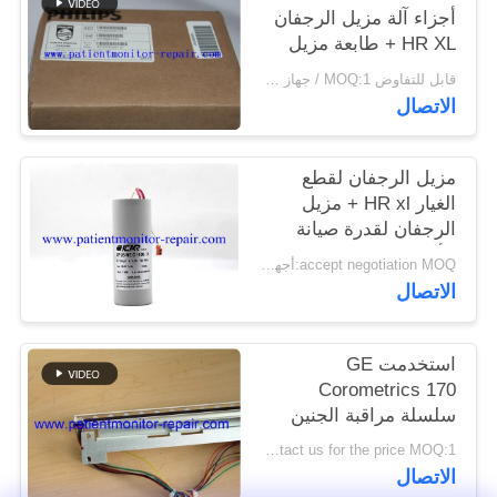
PRIVACY
أجزاء آلة مزيل الرجفان
HR XL + طابعة مزيل
POLICY
الرجفان
قابل للتفاوض MOQ:1 / جهاز كمبيوتر شخصى
الاتصال
مزيل الرجفان لقطع
الغيار HR xl + مزيل
الرجفان لقدرة صيانة
الأجهزة الطبية
accept negotiation MOQ:أجهزة الكمبيوتر 1
الاتصال
استخدمت GE
Corometrics 170
سلسلة مراقبة الجنين
رئيس الطابعة PN
Contact us for the price MOQ:1
2021051 مع 90 يوما من
الاتصال
الضمان