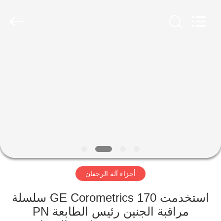
YIGU
Medical
Equipment
Service
Co.,Ltd.
All
Rights
Reserved.
المنزل
المنتجات
فيديوهات
حولنا
أجزاء آلة الرجفان
جولة
في
استخدمت GE Corometrics 170 سلسلة
المصنع
مراقبة الجنين رئيس الطابعة PN