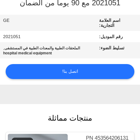
2021051 مع 90 يوما من الضمان
مراقبة
اسم العلامة
GE
الجودة
التجارية:
رقم الموديل:
2021051
اتصل
تسليط الضوء:
,
الملحقات الطبية والمعدات الطبية في المستشفى
بنا
hospital medical equipment
اتصل بنا!
اطلب
اقتباس
NEWS
منتجات مماثلة
SITEMAP
PN 453564206131